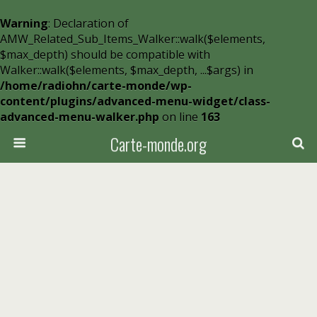
Warning
: Declaration of
AMW_Related_Sub_Items_Walker::walk($elements,
$max_depth) should be compatible with
Walker::walk($elements, $max_depth, ...$args) in
/home/radiohn/carte-monde/wp-
content/plugins/advanced-menu-widget/class-
advanced-menu-walker.php
on line
163
Carte-monde.org